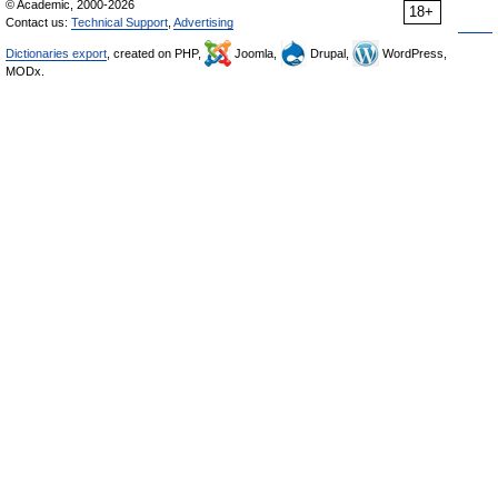
© Academic, 2000-2026
18+
Contact us:
Technical Support
,
Advertising
Dictionaries export
, created on PHP,
Joomla,
Drupal,
WordPress,
MODx.