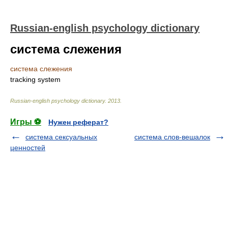
Russian-english psychology dictionary
система слежения
система слежения
tracking system
Russian-english psychology dictionary
.
2013
.
Игры ⚽
Нужен реферат?
система сексуальных
система слов-вешалок
ценностей