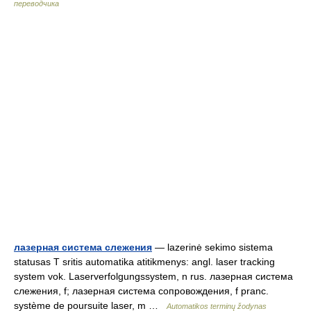
переводчика
лазерная система слежения
— lazerinė sekimo sistema
statusas T sritis automatika atitikmenys: angl. laser tracking
system vok. Laserverfolgungssystem, n rus. лазерная система
слежения, f; лазерная система сопровождения, f pranc.
système de poursuite laser, m …
Automatikos terminų žodynas